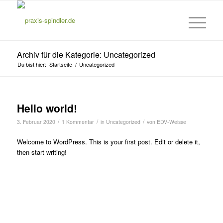
Archiv für die Kategorie: Uncategorized
Du bist hier:
Startseite
/
Uncategorized
Hello world!
/
/
/
3. Februar 2020
1 Kommentar
in
Uncategorized
von
EDV-Weisse
Welcome to WordPress. This is your first post. Edit or delete it,
then start writing!